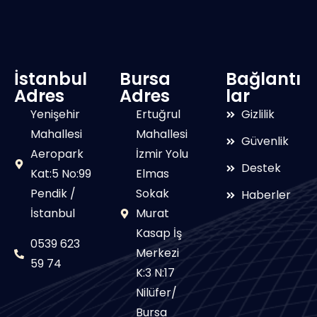
İstanbul
Bursa
Bağlantı
Adres
Adres
lar
Yenişehir
Ertuğrul
Gizlilik
Mahallesi
Mahallesi
Güvenlik
Aeropark
İzmir Yolu
Destek
Kat:5 No:99
Elmas
Pendik /
Sokak
Haberler
İstanbul
Murat
Kasap İş
0539 623
Merkezi
59 74
K:3 N:17
Nilüfer/
Bursa