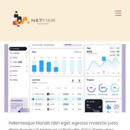
Pellentesque blandit nibh eget egestas molestie justo
diam hendrerit tortor et sollicitudin dolor diam vitae