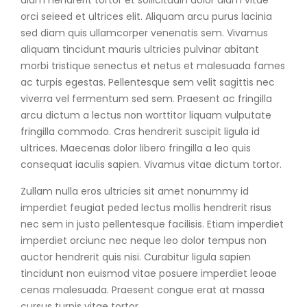
orci seieed et ultrices elit. Aliquam arcu purus lacinia
sed diam quis ullamcorper venenatis sem. Vivamus
aliquam tincidunt mauris ultricies pulvinar abitant
morbi tristique senectus et netus et malesuada fames
ac turpis egestas. Pellentesque sem velit sagittis nec
viverra vel fermentum sed sem. Praesent ac fringilla
arcu dictum a lectus non worttitor liquam vulputate
fringilla commodo. Cras hendrerit suscipit ligula id
ultrices. Maecenas dolor libero fringilla a leo quis
consequat iaculis sapien. Vivamus vitae dictum tortor.
Zullam nulla eros ultricies sit amet nonummy id
imperdiet feugiat peded lectus mollis hendrerit risus
nec sem in justo pellentesque facilisis. Etiam imperdiet
imperdiet orciunc nec neque leo dolor tempus non
auctor hendrerit quis nisi. Curabitur ligula sapien
tincidunt non euismod vitae posuere imperdiet leoae
cenas malesuada. Praesent congue erat at massa
cursus turpis vitae tortor.