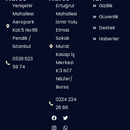
Yenişehir
Ertuğrul
Gizlilik
Mahallesi
Mahallesi
Güvenlik
Aeropark
İzmir Yolu
Destek
Kat:5 No:99
Elmas
Pendik /
Sokak
Haberler
İstanbul
Murat
Kasap İş
0539 623
Merkezi
59 74
K:3 N:17
Nilüfer/
Bursa
0224 224
26 86