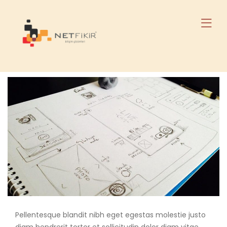
Pellentesque blandit nibh eget egestas molestie justo
diam hendrerit tortor et sollicitudin dolor diam vitae