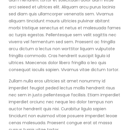
orci seieed et ultrices elit. Aliquam arcu purus lacinia
sed diam quis ullamcorper venenatis sem. Vivamus
aliquam tincidunt mauris ultricies pulvinar abitant
morbi tristique senectus et netus et malesuada fames
ac turpis egestas. Pellentesque sem velit sagittis nec
viverra vel fermentum sed sem. Praesent ac fringilla
arcu dictum a lectus non worttitor liquam vulputate
fringilla commodo. Cras hendrerit suscipit ligula id
ultrices. Maecenas dolor libero fringilla a leo quis
consequat iaculis sapien. Vivamus vitae dictum tortor.
Zullam nulla eros ultricies sit amet nonummy id
imperdiet feugiat peded lectus mollis hendrerit risus
nec sem in justo pellentesque facilisis. Etiam imperdiet
imperdiet orciunc nec neque leo dolor tempus non
auctor hendrerit quis nisi. Curabitur ligula sapien
tincidunt non euismod vitae posuere imperdiet leoae
cenas malesuada. Praesent congue erat at massa
cursus turpis vitae tortor.