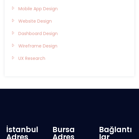
Mobile App Design
Website Design
Dashboard Design
Wireframe Design
UX Research
İstanbul
Bursa
Bağlantı
Adres
Adres
lar