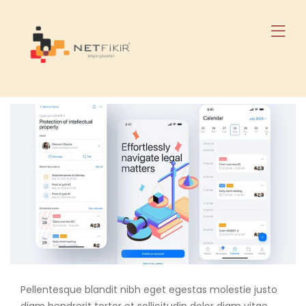
Pellentesque blandit nibh eget egestas molestie justo
diam hendrerit tortor et sollicitudin dolor diam vitae