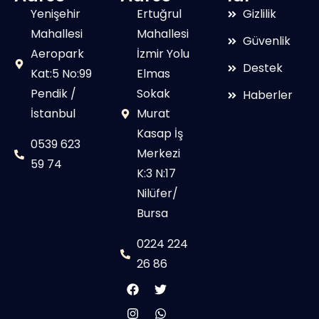
Yenişehir
Ertuğrul
Gizlilik
Mahallesi
Mahallesi
Güvenlik
Aeropark
İzmir Yolu
Destek
Kat:5 No:99
Elmas
Pendik /
Sokak
Haberler
İstanbul
Murat
Kasap İş
0539 623
Merkezi
59 74
K:3 N:17
Nilüfer/
Bursa
0224 224
26 86