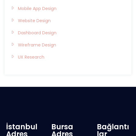
Mobile App Design
Website Design
Dashboard Design
Wireframe Design
UX Research
İstanbul
Bursa
Bağlantı
Adres
Adres
lar