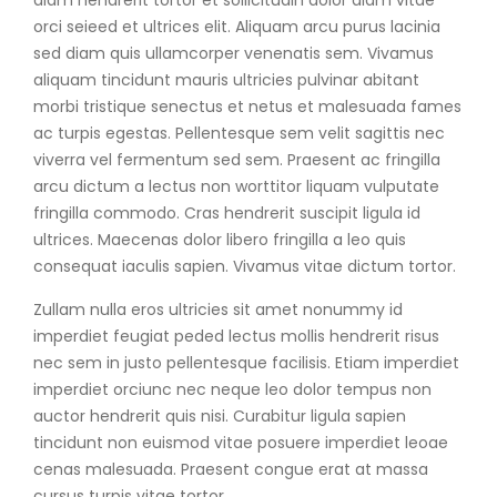
orci seieed et ultrices elit. Aliquam arcu purus lacinia
sed diam quis ullamcorper venenatis sem. Vivamus
aliquam tincidunt mauris ultricies pulvinar abitant
morbi tristique senectus et netus et malesuada fames
ac turpis egestas. Pellentesque sem velit sagittis nec
viverra vel fermentum sed sem. Praesent ac fringilla
arcu dictum a lectus non worttitor liquam vulputate
fringilla commodo. Cras hendrerit suscipit ligula id
ultrices. Maecenas dolor libero fringilla a leo quis
consequat iaculis sapien. Vivamus vitae dictum tortor.
Zullam nulla eros ultricies sit amet nonummy id
imperdiet feugiat peded lectus mollis hendrerit risus
nec sem in justo pellentesque facilisis. Etiam imperdiet
imperdiet orciunc nec neque leo dolor tempus non
auctor hendrerit quis nisi. Curabitur ligula sapien
tincidunt non euismod vitae posuere imperdiet leoae
cenas malesuada. Praesent congue erat at massa
cursus turpis vitae tortor.